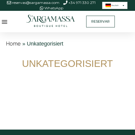
reservas@sargamassa.com
+34 971 330 271
Deutsch
WhatsApp
RESERVAR
Home
»
Unkategorisiert
UNKATEGORISIERT