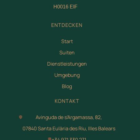
H0016 EIF
ENTDECKEN
Start
Suiten
Dienstleistungen
Umgebung
Blog
KONTAKT
Avinguda de s'Argamassa, 82,
07840 Santa Eulària des Riu, Illes Balears
+34 971 330 271