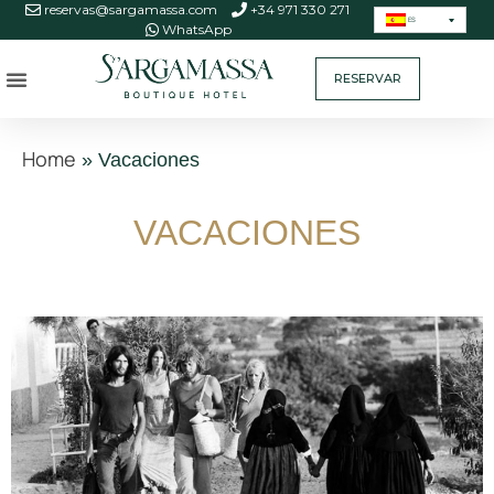
reservas@sargamassa.com
+34 971 330 271
ES
WhatsApp
RESERVAR
Home
»
Vacaciones
VACACIONES