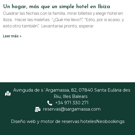
Un hogar, más que un simple hotel en Ibiza
Cuadrar las fechas con la familia, mirar billetes y elegir hotel en
Ibiza. Hacer las maletas. “¿Qué me llevo?”, “Esto, por si acaso, y
esto otro también”. Levantarse pronto, esperar
Leer más »
Avinguda de s´Argamassa, 82, 07840 Santa Eulària des
Riu, Illes Balears
+34 971 330 271
reservas@sargamassa.com
Diseño web y motor de reservas hoteles
Neobookings