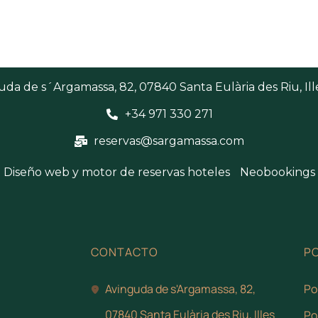
da de s´Argamassa, 82, 07840 Santa Eulària des Riu, Ill
+34 971 330 271
reservas@sargamassa.com
Diseño web y motor de reservas hoteles
Neobookings
CONTACTO
PO
Avinguda de s'Argamassa, 82,
Po
07840 Santa Eulària des Riu, Illes
Po