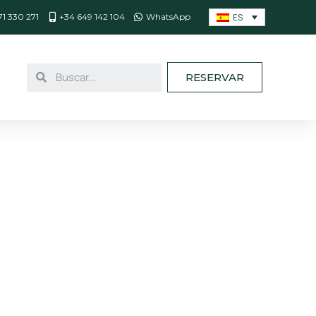
ES
71 330 271
+34 649 142 104
WhatsApp
RESERVAR